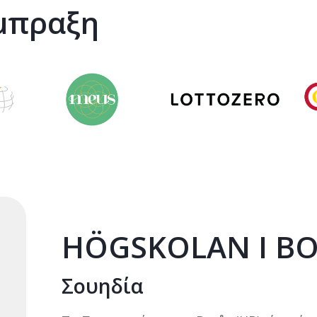
ύμπραξη
HÖGSKOLAN I B
Σουηδία