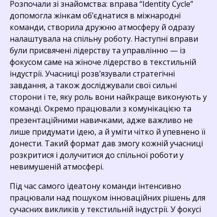
Розпочали зі знайомства: вправа “Identity Cycle”
допомогла жінкам об’єднатися в міжнародні
команди, створила дружню атмосферу й одразу
налаштувала на спільну роботу. Наступні вправи
були присвячені лідерству та управлінню — із
фокусом саме на жіноче лідерство в текстильній
індустрії. Учасниці розв’язували стратегічні
завдання, а також досліджували свої сильні
сторони і те, яку роль вони найкраще виконують у
команді. Окремо працювали з комунікацією та
презентаційними навичками, адже важливо не
лише придумати ідею, а й уміти чітко й упевнено її
донести. Такий формат дав змогу кожній учасниці
розкритися і долучитися до спільної роботи у
невимушеній атмосфері.
Під час самого ідеатону команди інтенсивно
працювали над пошуком інноваційних рішень для
сучасних викликів у текстильній індустрії. У фокусі