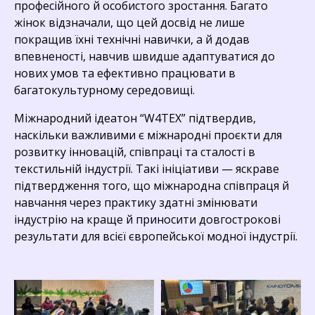
професійного й особистого зростання. Багато
жінок відзначали, що цей досвід не лише
покращив їхні технічні навички, а й додав
впевненості, навчив швидше адаптуватися до
нових умов та ефективно працювати в
багатокультурному середовищі.
Міжнародний ідеатон “W4TEX” підтвердив,
наскільки важливими є міжнародні проєкти для
розвитку інновацій, співпраці та сталості в
текстильній індустрії. Такі ініціативи — яскраве
підтвердження того, що міжнародна співпраця й
навчання через практику здатні змінювати
індустрію на краще й приносити довгострокові
результати для всієї європейської модної індустрії.