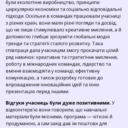
були екологічне виробництво, принципи
циркулярної економіки та соціально відповідальні
підходи. Оскільки в командах працювали учасниці
з різних країн, вони мали різні погляди та досвід,
що не лише стимулювало креативне мислення, а й
допомогло глибше зрозуміти глобальні модні
тренди та стратегії сталого розвитку. Така
співпраця дала учасницям змогу прокачати цілий
ряд навичок: креативне та стратегічне мислення,
роботу в міжнародних командах, лідерство та
вміння взаємодіяти у команді, ефективну
комунікацію, а також розробку готових до
впровадження інноваційних ідей та їхню
презентацію перед іншими.
Відгуки учасниць були дуже позитивними.
У
відеоінтерв’ю вони говорили, що навчальні
матеріали були якісними, програма — чіткою й
продуманою, а сам захід дав їм поштовх для