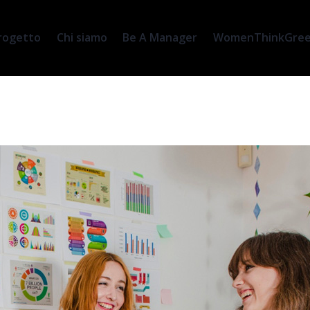
progetto
Chi siamo
Be A Manager
WomenThinkGreen