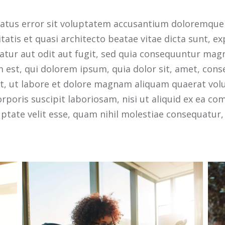
e natus error sit voluptatem accusantium doloremq
ritatis et quasi architecto beatae vitae dicta sunt, 
atur aut odit aut fugit, sed quia consequuntur mag
est, qui dolorem ipsum, quia dolor sit, amet, consec
, ut labore et dolore magnam aliquam quaerat vol
rporis suscipit laboriosam, nisi ut aliquid ex ea c
uptate velit esse, quam nihil molestiae consequatur,