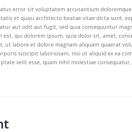
e natus error sit voluptatem accusantium doloremq
ritatis et quasi architecto beatae vitae dicta sunt, 
atur aut odit aut fugit, sed quia consequuntur mag
est, qui dolorem ipsum, quia dolor sit, amet, consec
, ut labore et dolore magnam aliquam quaerat vol
rporis suscipit laboriosam, nisi ut aliquid ex ea c
uptate velit esse, quam nihil molestiae consequatur,
nt