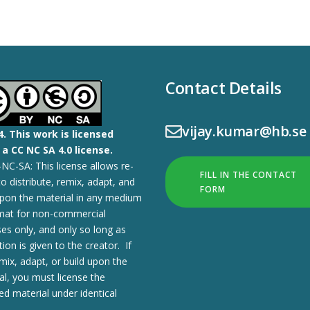
Contact Details
vijay.kumar@hb.se
4.
This work is licensed
a CC NC SA 4.0 license.
NC-SA: This license allows re-
FILL IN THE CONTACT
to distribute, remix, adapt, and
FORM
upon the material in any medium
mat for non-commercial
es only, and only so long as
tion is given to the creator. If
mix, adapt, or build upon the
al, you must license the
ed material under identical