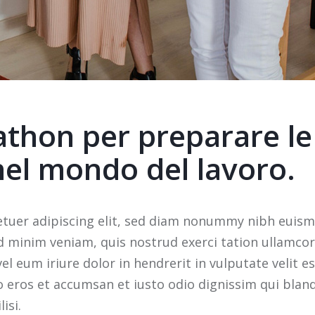
athon per preparare l
nel mondo del lavoro.
etuer adipiscing elit, sed diam nonummy nibh euism
 minim veniam, quis nostrud exerci tation ullamcorpe
eum iriure dolor in hendrerit in vulputate velit es
ero eros et accumsan et iusto odio dignissim qui blan
isi.