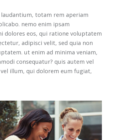
ue laudantium, totam rem aperiam
explicabo. nemo enim ipsam
ni dolores eos, qui ratione voluptatem
tetur, adipisci velit, sed quia non
uptatem. ut enim ad minima veniam,
ommodi consequatur? quis autem vel
 vel illum, qui dolorem eum fugiat,