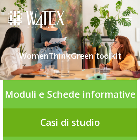
WomenThinkGreen toolkit
Moduli e Schede informative
Casi di studio