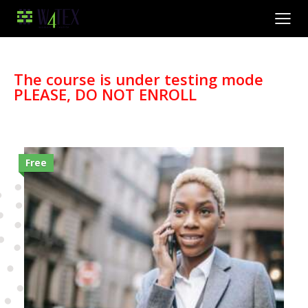
The course is under testing mode
PLEASE, DO NOT ENROLL
Free